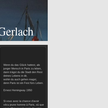
Gerlach
Wenn du das Glück hattest, als
junger Mensch in Paris zu leben,
dann trägst du die Stadt den Rest
deines Lebens in dir,
wohin du auch gehen magst,
denn Paris ist ein Fest fürs Leben.
Ernest Hemingway 1950
Si vous avez la chance d’avoir
vécu jeune homme à Paris, où que