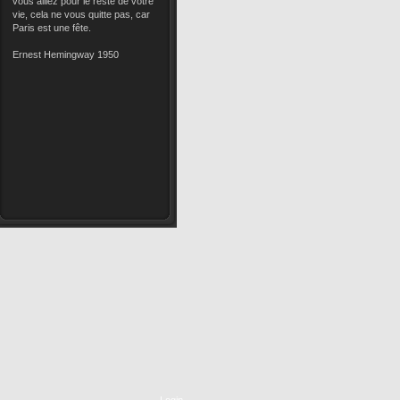
vous alliez pour le reste de votre
vie, cela ne vous quitte pas, car
Paris est une fête.
Ernest Hemingway 1950