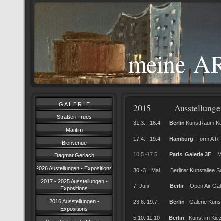
meine AR
G A L E R I E
2015 Ausstellungen 
Straßen - rues
31.3. - 16.4.
Berlin
KunstRaum Ko
Maritim
17.4. - 19.4.
Hamburg
Form A R 
Bienvenue
10.5.-17.5.
Paris
Galerie 3F
M
Dagmar Gerlach
2026 Austellungen - Expositions
30.-31. Mai Berliner Kunstallee Sc
2017 - 2025 Ausstellungen -
7. Juni
Berlin
- Open Air Ga
Expositions
2016 Ausstellungen -
23.6.-19.7.
Berlin
- Galerie Kun
Expositions
5.10.-11.10
Berlin
- Kunst im Kiez