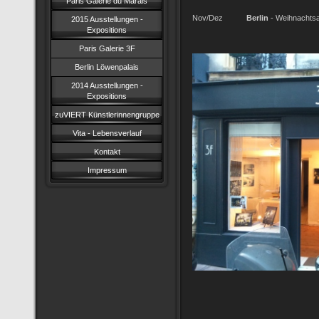
Paris Galerie du Marais
Nov/Dez
Berlin
- Weihnachtsa
2015 Ausstellungen -
Expositions
Paris Galerie 3F
Berlin Löwenpalais
2014 Ausstellungen -
Expositions
zuVIERT Künstlerinnengruppe
Vita - Lebensverlauf
Kontakt
Impressum